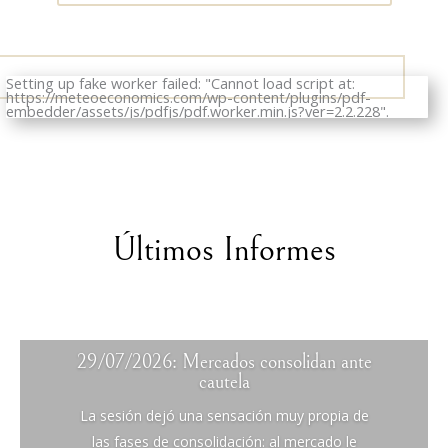
Setting up fake worker failed: "Cannot load script at:
https://meteoeconomics.com/wp-content/plugins/pdf-
embedder/assets/js/pdfjs/pdf.worker.min.js?ver=2.2.228".
Últimos Informes
29/07/2026: Mercados consolidan ante
cautela
La sesión dejó una sensación muy propia de
las fases de consolidación: al mercado le