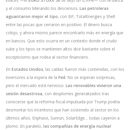
índices —el
EURO STOXX 50
se dejó un 0,99%— con la banca
y el consumo liderando los descensos.
Las petroleras
aguantaron mejor el tipo
, con BP, TotalEnergies y Shell
entre las pocas que cerraron en positivo. El dinero busca
cobijo, y ahora mismo parece encontrarlo más en energía que
en bancos. Que esto ocurra en un contexto donde el crudo
sube y los tipos se mantienen altos dice bastante sobre el
escepticismo que rodea al sector financiero.
En
Estados Unidos
, las caídas fueron más contenidas, con los
inversores a la espera de la
Fed
. No se esperan sorpresas,
pero el mercado está nervioso.
Las renovables vivieron una
sesión desastrosa
, con desplomes generalizados tras
conocerse que la reforma fiscal impulsada por Trump podría
desmontar los incentivos que han sostenido al sector en los
últimos años. Enphase, Sunrun, SolarEdge… todas cayeron a
plomo. En paralelo,
las compañías de energía nuclear