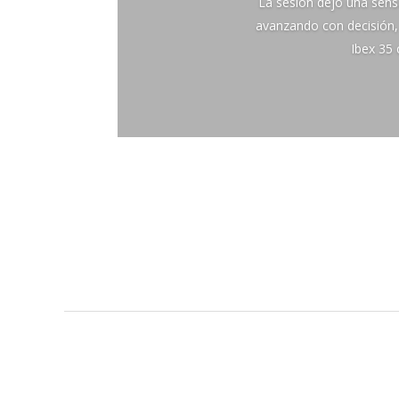
La sesión dejó una sensa
avanzando con decisión, 
Ibex 35 
←
Entrada anterior