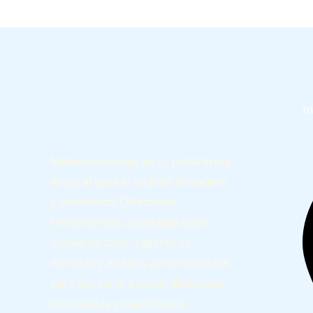
I
Meteoeconomics es tu plataforma
integral para el análisis financiero
y económico. Ofrecemos
herramientas avanzadas como
mapas de calor, radares de
mercado y análisis personalizados
para ayudarte a tomar decisiones
informadas y maximizar el