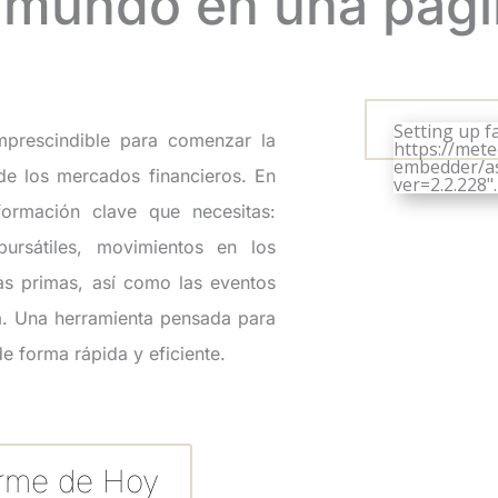
 mundo en una pág
Setting up fa
mprescindible para comenzar la
https://met
embedder/ass
de los mercados financieros. En
ver=2.2.228".
formación clave que necesitas:
bursátiles, movimientos en los
ias primas, así como las eventos
. Una herramienta pensada para
e forma rápida y eficiente.
orme de Hoy