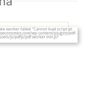
ina
ke worker failed: "Cannot load script at:
eoeconomics.com/wp-content/plugins/pdf-
ets/js/pdfjs/pdf.worker.min.js?