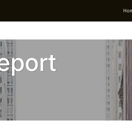
Ho
eport