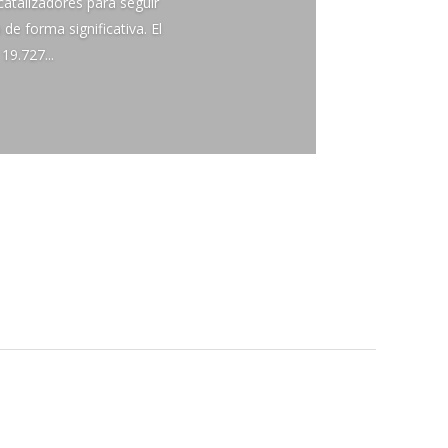
catalizadores para seguir
e forma significativa. El
19.727...
Entrada siguiente
→