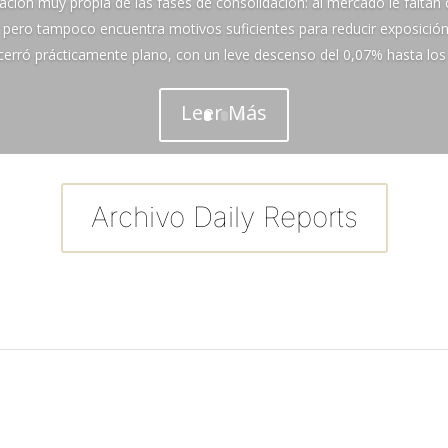
ción muy propia de las fases de consolidación: al mercado le faltan 
pero tampoco encuentra motivos suficientes para reducir exposición d
cerró prácticamente plano, con un leve descenso del 0,07% hasta los 
Leer Más
Archivo Daily Reports