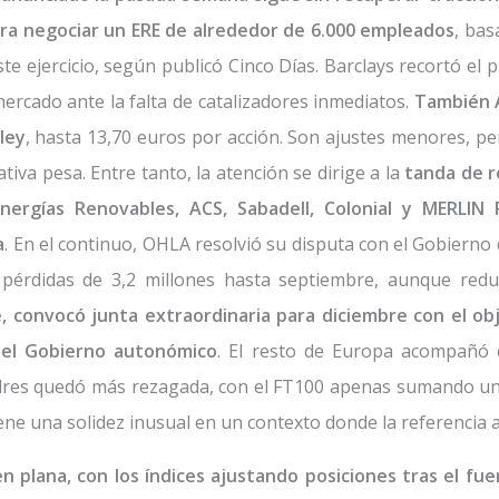
para negociar un ERE de alrededor de 6.000 empleados
, bas
te ejercicio, según publicó Cinco Días. Barclays recortó el 
mercado ante la falta de catalizadores inmediatos.
También A
ley
, hasta 13,70 euros por acción. Son ajustes menores, pe
iva pesa. Entre tanto, la atención se dirige a la
tanda de r
ergías Renovables, ACS, Sabadell, Colonial y MERLIN P
a
. En el continuo, OHLA resolvió su disputa con el Gobierno 
 pérdidas de 3,2 millones hasta septiembre, aunque re
e, convocó junta extraordinaria para diciembre con el ob
 el Gobierno autonómico
. El resto de Europa acompañó
res quedó más rezagada, con el FT100 apenas sumando un 
ene una solidez inusual en un contexto donde la referencia
en plana, con los índices ajustando posiciones tras el fu