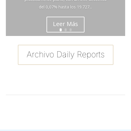
del 0,07% hasta los 19.727...
Leer Más
Archivo Daily Reports
←
Entrada anterior
Entrada siguiente
→