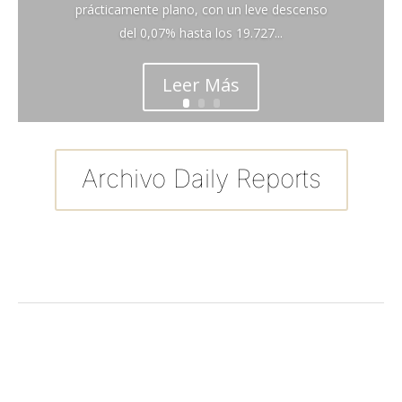
prácticamente plano, con un leve descenso
del 0,07% hasta los 19.727...
Leer Más
Archivo Daily Reports
←
Entrada anterior
Entrada siguiente
→