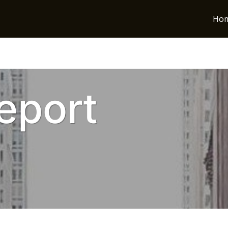
Ho
eport