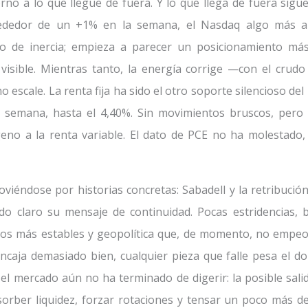
 torno a lo que llegue de fuera. Y lo que llega de fuera sig
rededor de un +1% en la semana, el Nasdaq algo más ap
de inercia; empieza a parecer un posicionamiento más 
 visible. Mientras tanto, la energía corrige —con el crudo
 escale. La renta fija ha sido el otro soporte silencioso d
 semana, hasta el 4,40%. Sin movimientos bruscos, pero c
eno a la renta variable. El dato de PCE no ha molestado,
viéndose por historias concretas: Sabadell y la retribución 
do claro su mensaje de continuidad. Pocas estridencias, ba
tipos más estables y geopolítica que, de momento, no emp
ncaja demasiado bien, cualquier pieza que falle pesa el do
el mercado aún no ha terminado de digerir: la posible salid
rber liquidez, forzar rotaciones y tensar un poco más 