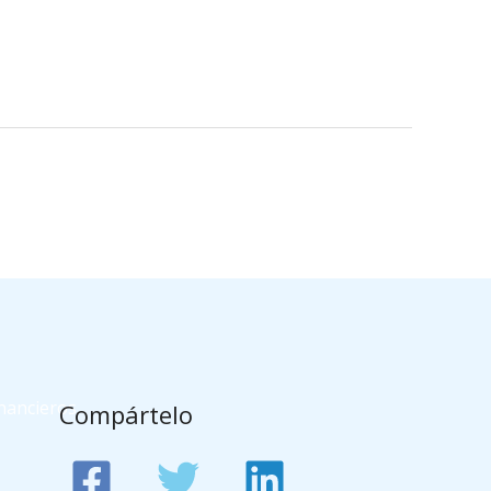
Entrada siguiente
→
nancieros
Compártelo