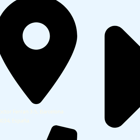
octor Ferran 3-5, Barcelona
8034, España.