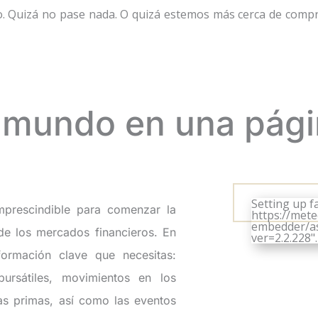
. Quizá no pase nada. O quizá estemos más cerca de compro
 mundo en una pág
Setting up fa
mprescindible para comenzar la
https://met
embedder/ass
de los mercados financieros. En
ver=2.2.228".
formación clave que necesitas:
bursátiles, movimientos en los
ias primas, así como las eventos