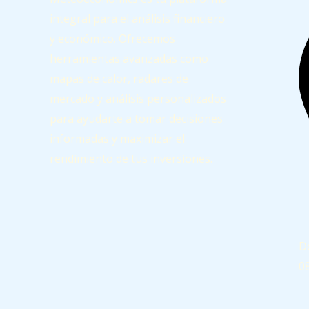
integral para el análisis financiero
y económico. Ofrecemos
herramientas avanzadas como
mapas de calor, radares de
mercado y análisis personalizados
para ayudarte a tomar decisiones
informadas y maximizar el
rendimiento de tus inversiones.
D
0