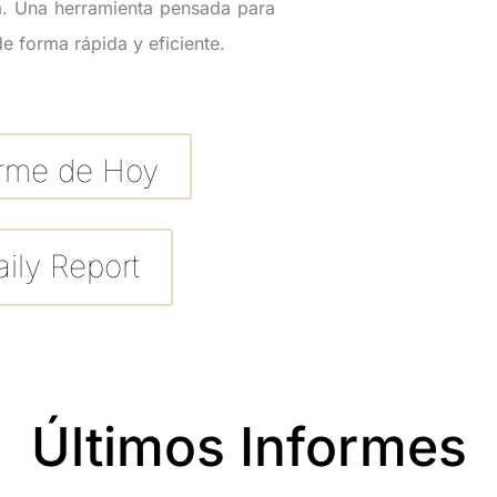
. Una herramienta pensada para
e forma rápida y eficiente.
orme de Hoy
ily Report
Últimos Informes