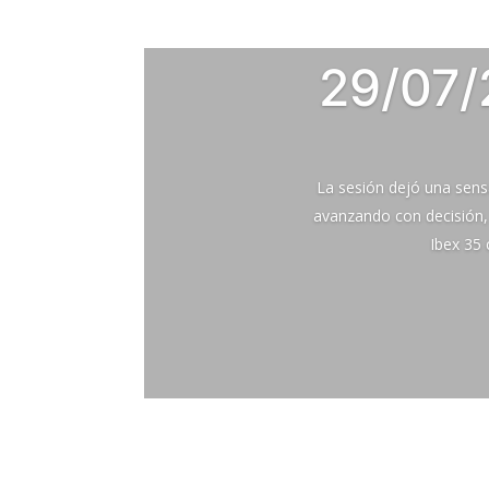
29/07/
La sesión dejó una sensa
avanzando con decisión, 
Ibex 35 