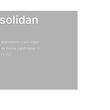
solidan
catalizadores para seguir
e forma significativa. El
19.727...