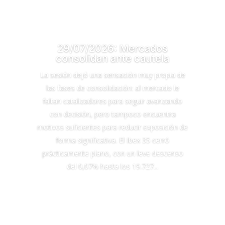
29/07/2026: Mercados
consolidan ante cautela
La sesión dejó una sensación muy propia de
las fases de consolidación: al mercado le
faltan catalizadores para seguir avanzando
con decisión, pero tampoco encuentra
motivos suficientes para reducir exposición de
forma significativa. El Ibex 35 cerró
prácticamente plano, con un leve descenso
del 0,07% hasta los 19.727...
Leer Más