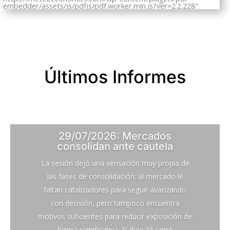
embedder/assets/js/pdfjs/pdf.worker.min.js?ver=2.2.228".
Últimos Informes
29/07/2026: Mercados
consolidan ante cautela
La sesión dejó una sensación muy propia de
las fases de consolidación: al mercado le
faltan catalizadores para seguir avanzando
con decisión, pero tampoco encuentra
motivos suficientes para reducir exposición de
forma significativa. El Ibex 35 cerró