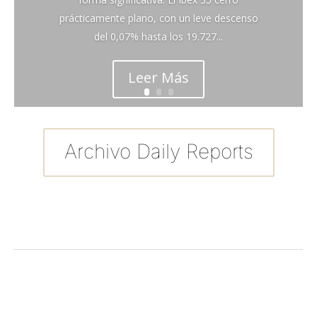
prácticamente plano, con un leve descenso
del 0,07% hasta los 19.727...
Leer Más
Archivo Daily Reports
←
Entrada anterior
Entrada siguiente
→