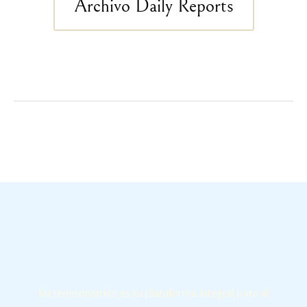
Archivo Daily Reports
←
Entrada anterior
Entrada siguiente
→
Meteoeconomics es tu plataforma integral para el