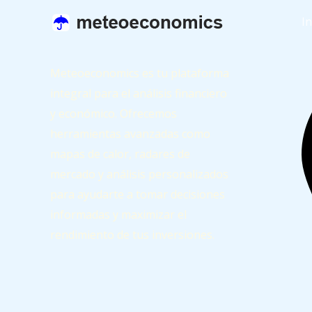
I
Meteoeconomics es tu plataforma
integral para el análisis financiero
y económico. Ofrecemos
herramientas avanzadas como
mapas de calor, radares de
mercado y análisis personalizados
para ayudarte a tomar decisiones
informadas y maximizar el
rendimiento de tus inversiones.