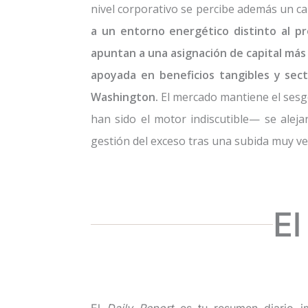
nivel corporativo se percibe además un ca
a un entorno energético distinto al p
apuntan a una asignación de capital más s
apoyada en beneficios tangibles y sect
Washington.
El mercado mantiene el sesgo
han sido el motor indiscutible— se alej
gestión del exceso tras una subida muy ver
El
El
Daily Report
es tu resumen diario i