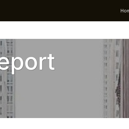
Ho
eport