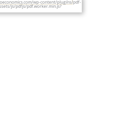
eoeconomics.com/wp-content/plugins/pdf-
ets/js/pdfjs/pdf.worker.min.js?