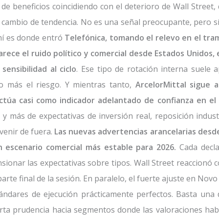
 de beneficios coincidiendo con el deterioro de Wall Street
ambio de tendencia. No es una señal preocupante, pero sí re
hí es donde entró
Telefónica, tomando el relevo en el tram
rece el ruido político y comercial desde Estados Unidos,
ensibilidad al ciclo
. Ese tipo de rotación interna suele 
o más el riesgo. Y mientras tanto,
ArcelorMittal sigue 
ctúa casi como indicador adelantado de confianza en el ci
 más de expectativas de inversión real, reposición indust
venir de fuera.
Las nuevas advertencias arancelarias desd
escenario comercial más estable para 2026.
Cada decla
ensionar las expectativas sobre tipos. Wall Street reaccion
rte final de la sesión. En paralelo, el fuerte ajuste en No
tándares de ejecución prácticamente perfectos. Basta una 
erta prudencia hacia segmentos donde las valoraciones hab