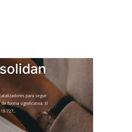
solidan
catalizadores para seguir
e forma significativa. El
19.727...