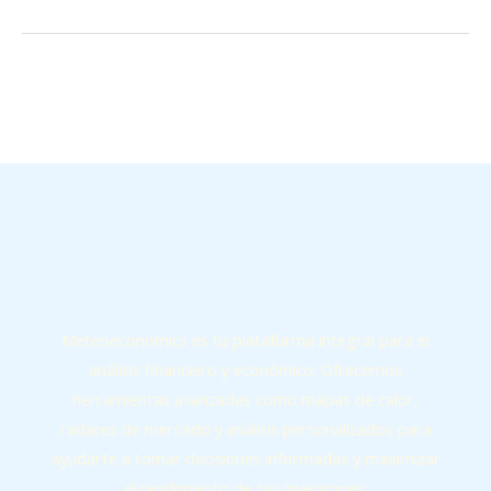
←
Entrada anterior
Entrada siguiente
→
Meteoeconomics es tu plataforma integral para el
análisis financiero y económico. Ofrecemos
herramientas avanzadas como mapas de calor,
radares de mercado y análisis personalizados para
ayudarte a tomar decisiones informadas y maximizar
el rendimiento de tus inversiones.