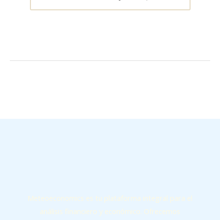
←
Entrada anterior
Entrada siguiente
→
Meteoeconomics es tu plataforma integral para el
análisis financiero y económico. Ofrecemos